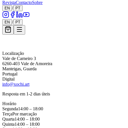
Revista
Contacto
Sobre
/
EN
PT
/
EN
PT
Mensagem *
Localização
Vale de Carneiro 3
6260-403 Vale de Amoreira
Manteigas, Guarda
Portugal
Digital
info@xochi.art
Resposta em 1-2 dias úteis
Horário
Segunda
14:00 – 18:00
Terça
Por marcação
Quarta
14:00 – 18:00
Quinta
14:00 – 18:00