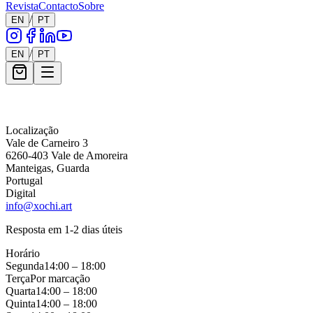
Revista
Contacto
Sobre
/
EN
PT
/
EN
PT
Mensagem *
Localização
Vale de Carneiro 3
6260-403 Vale de Amoreira
Manteigas, Guarda
Portugal
Digital
info@xochi.art
Resposta em 1-2 dias úteis
Horário
Segunda
14:00 – 18:00
Terça
Por marcação
Quarta
14:00 – 18:00
Quinta
14:00 – 18:00