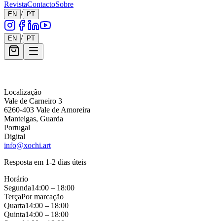
Revista
Contacto
Sobre
/
EN
PT
/
EN
PT
Mensagem *
Localização
Vale de Carneiro 3
6260-403 Vale de Amoreira
Manteigas, Guarda
Portugal
Digital
info@xochi.art
Resposta em 1-2 dias úteis
Horário
Segunda
14:00 – 18:00
Terça
Por marcação
Quarta
14:00 – 18:00
Quinta
14:00 – 18:00