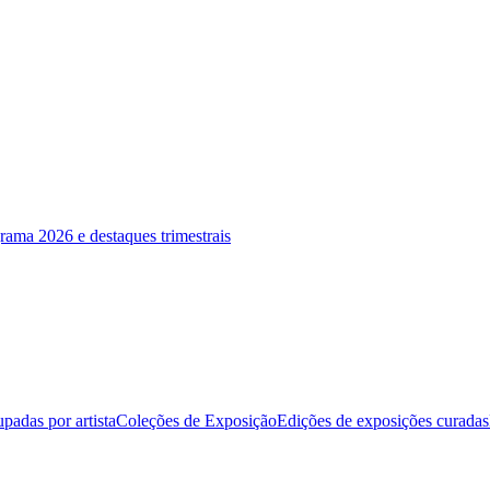
rama 2026 e destaques trimestrais
padas por artista
Coleções de Exposição
Edições de exposições curadas