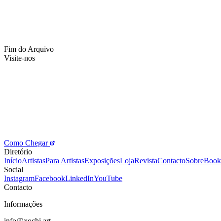
Fim do Arquivo
Visite-nos
Como Chegar
Diretório
Início
Artistas
Para Artistas
Exposições
Loja
Revista
Contacto
Sobre
Book
Social
Instagram
Facebook
LinkedIn
YouTube
Contacto
Informações
info@xochi.art