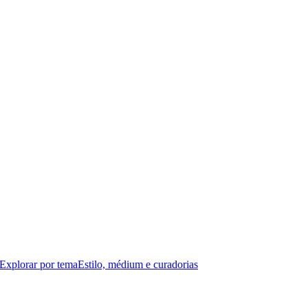
Explorar por tema
Estilo, médium e curadorias
the La Vie Shopping Center in Guarda.