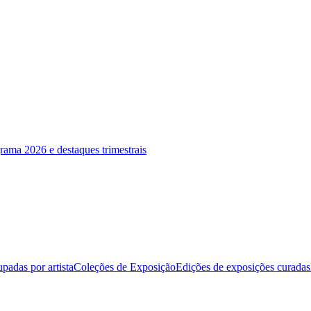
rama 2026 e destaques trimestrais
padas por artista
Coleções de Exposição
Edições de exposições curadas
as Equinox at La Vie brings the creative spirit of Xochi Art Gallery to 