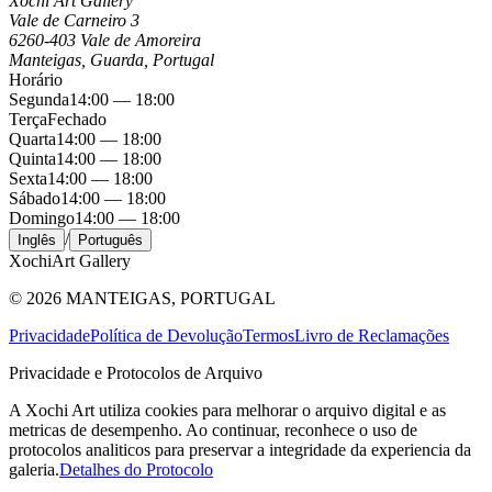
Xochi Art Gallery
Vale de Carneiro 3
6260-403 Vale de Amoreira
Manteigas, Guarda, Portugal
Horário
Segunda
14:00 — 18:00
Terça
Fechado
Quarta
14:00 — 18:00
Quinta
14:00 — 18:00
Sexta
14:00 — 18:00
Sábado
14:00 — 18:00
Domingo
14:00 — 18:00
/
Inglês
Português
Xochi
Art Gallery
©
2026
MANTEIGAS, PORTUGAL
Privacidade
Política de Devolução
Termos
Livro de Reclamações
Privacidade e Protocolos de Arquivo
A Xochi Art utiliza cookies para melhorar o arquivo digital e as
metricas de desempenho. Ao continuar, reconhece o uso de
protocolos analiticos para preservar a integridade da experiencia da
galeria.
Detalhes do Protocolo