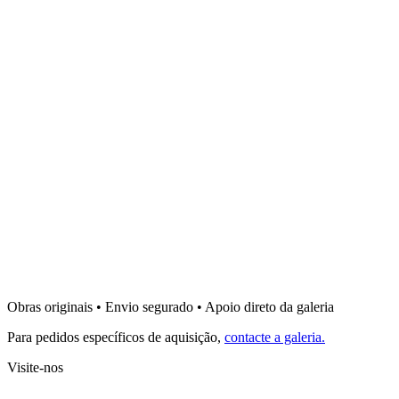
Under the Walls - American Walls
1600
€
Bel Mur
Under the Walls - Mediterrani Walls
1600
€
Bel Mur
Resurface - Try to be Yourself
1500
€
Bel Mur
Conditioned - Try to be Yourself
Obras originais • Envio segurado • Apoio direto da galeria
2250
€
Para pedidos específicos de aquisição,
contacte a galeria.
Visite-nos