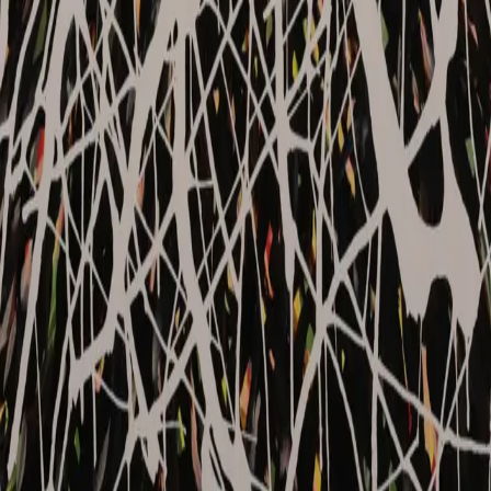
Vale de Carneiro 3
6260-403 Vale de Amoreira
Manteigas, Guarda, Portugal
Horário
Segunda
14:00 — 18:00
Terça
Fechado
Quarta
14:00 — 18:00
Quinta
14:00 — 18:00
Sexta
14:00 — 18:00
Sábado
14:00 — 18:00
Domingo
14:00 — 18:00
/
Inglês
Português
Xochi
Art Gallery
©
2026
MANTEIGAS, PORTUGAL
Privacidade
Política de Devolução
Termos
Livro de Reclamações
Privacidade e Protocolos de Arquivo
A Xochi Art utiliza cookies para melhorar o arquivo digital e as
metricas de desempenho. Ao continuar, reconhece o uso de
protocolos analiticos para preservar a integridade da experiencia da
galeria.
Detalhes do Protocolo