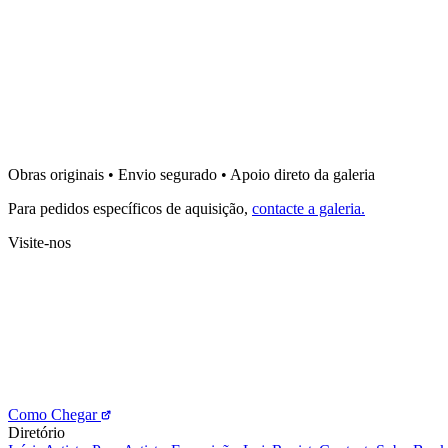
Sandra Jane Heard
Absorbing the Golden Dawn I
2400
€
Sandra Jane Heard
Memory of Landscape Collection I
Obras originais • Envio segurado • Apoio direto da galeria
3750
€
Para pedidos específicos de aquisição,
contacte a galeria.
Visite-nos
Como Chegar
Diretório