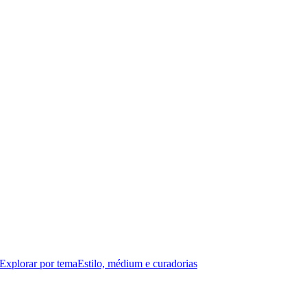
Explorar por tema
Estilo, médium e curadorias
 organic sculptures to botanical themes and earth-toned compositions.