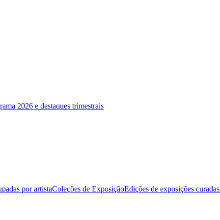
rama 2026 e destaques trimestrais
padas por artista
Coleções de Exposição
Edições de exposições curadas
 colors, and energy of the natural world — from abstract landscapes and